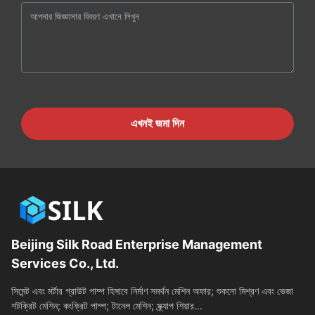
এখনই জমা দিন
Beijing Silk Road Enterprise Management
Services Co., Ltd.
সিমেন্ট এবং মর্টার গ্রাউট পাম্প হিসাবে নির্মাণ সমর্থন মেশিন অফার; শুকনো মিশ্রণ এবং ভেজা
শটক্রিট মেশিন; কংক্রিট পাম্প; টানেল মেশিন; স্ক্র্যাপ শিয়ার...