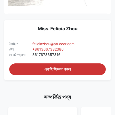
Miss. Felicia Zhou
ইমেইল:
feliciazhou@pa.ecer.com
টেল:
+8613667332386
হোয়াটসঅ্যাপ:
8617873657316
এখনই জিজ্ঞাসা করুন
সম্পর্কিত পণ্য