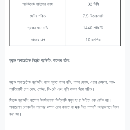
আউটলেট পাইপের ব্যাস
32 মিমি
মোটর শক্তি
7.5 কিলোওয়াট
প্রধান খাদ গতি
1440 r/মিনিট
কাজের চাপ
10 এমপিএ
হ্যান্ড অপারেটেড সিমেন্ট গ্রাউটিং পাম্পের গঠন
:
হ্যান্ড অপারেটেড গ্রাউটিং পাম্প মূলত পাম্প বডি, পাম্প ফ্রেম, এয়ার চেম্বার, শক-
প্রতিরোধী চাপ গেজ, মোটর, ভি-বেল্ট এবং পুলি কভার দিয়ে গঠিত।
সিমেন্ট গ্রাউটিং পাম্পের ইনস্টলেশন ভিত্তিটি মসৃণ হওয়া উচিত এবং ঝোঁক নয়।
অপারেশন চলাকালীন পাম্পের কম্পন রোধ করতে পা স্ক্রু দিয়ে পাম্পটি ফাউন্ডেশনে স্থির
করা হয়।