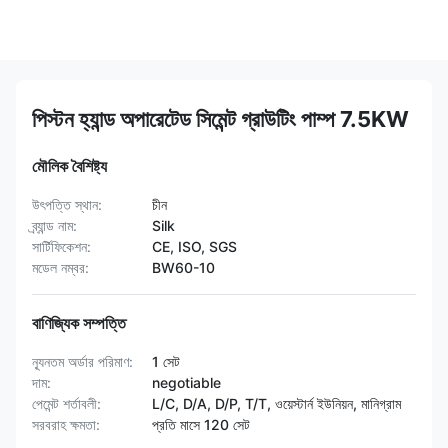
পিস্টন হ্যান্ড অপারেটেড সিমেন্ট গ্রাউটিং পাম্প 7.5KW
মৌলিক বৈশিষ্ট্য
উৎপত্তি স্থান:
চীন
ব্র্যান্ড নাম:
Silk
সার্টিফিকেশন:
CE, ISO, SGS
মডেল নম্বর:
BW60-10
বাণিজ্যিক সম্পত্তি
ন্যূনতম অর্ডার পরিমাণ:
1 সেট
দাম:
negotiable
পেমেন্ট শর্তাবলী:
L/C, D/A, D/P, T/T, ওয়েস্টার্ন ইউনিয়ন, মানিগ্রাম
সরবরাহ ক্ষমতা:
প্রতি মাসে 120 সেট