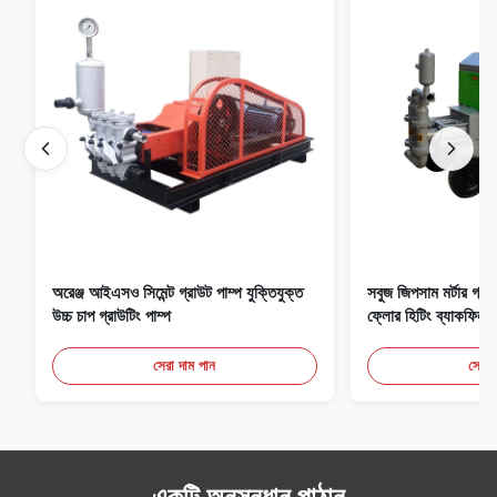
অরেঞ্জ আইএসও সিমেন্ট গ্রাউট পাম্প যুক্তিযুক্ত
সবুজ জিপসাম মর্টার গ্
উচ্চ চাপ গ্রাউটিং পাম্প
ফ্লোর হিটিং ব্যাকফিল
সেরা দাম পান
সেরা 
একটি অনুসন্ধান পাঠান