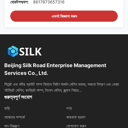
হোয়াটসঅ্যাপ:
8617873657316
এখনই জিজ্ঞাসা করুন
Beijing Silk Road Enterprise Management
Services Co., Ltd.
সিমেন্ট এবং মর্টার গ্রাউট পাম্প হিসাবে নির্মাণ সমর্থন মেশিন অফার; শুকনো মিশ্রণ এবং ভেজা
শটক্রিট মেশিন; কংক্রিট পাম্প; টানেল মেশিন; স্ক্র্যাপ শিয়ার...
গুরুত্বপূর্ণ সংযোগ
বাড়ি
পণ্য
আমাদের সম্পর্কে
কারখানা ভ্রমণ
মান নিয়ন্ত্রণ
যোগাযোগ করুন