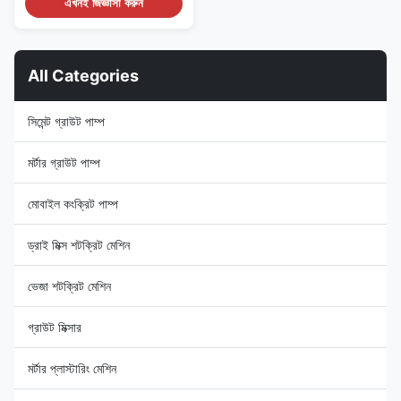
গ্রাইন্ডিং:মেরামত প্রক্রিয়ায় পুরানো সিলিং
এখনই জিজ্ঞাসা করুন
প্লেটের বিকৃতি এড়াতে, একটি চৌম্বকীয়
ক্ল্যাম্পিং প্লেট বা অনমনীয় ফিক্সড প্লেট
ব্যবহার করে ...
All Categories
সিমেন্ট গ্রাউট পাম্প
মর্টার গ্রাউট পাম্প
মোবাইল কংক্রিট পাম্প
ড্রাই মিক্স শটক্রিট মেশিন
ভেজা শটক্রিট মেশিন
গ্রাউট মিক্সার
মর্টার প্লাস্টারিং মেশিন