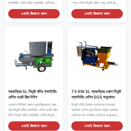
প্লাস্টারিং মেশিন মর্টার প্লাস্টারিং মেশিনের
স্প্রে মেশিন সিমেন্ট মর্টার স্প্রে মেশিনের
বর্ণনা: মর্টার প্লাস্টারিং মেশিন একটি স্ক্রু ধরনের
প্রয়োগ: 1. জলাধার, জলবিদ্যুৎ, বাঁধ, বন্দর, বামন
উচ্চ চাপ মর্টার স্প্রে মেশিন।মর্টার প্লাস্টারিং
ইত্যাদির জন্য চাপ গ্রাউটিং; 2. নরম ভিত্তির
এখনই জিজ্ঞাসা করুন
এখনই জিজ্ঞাসা করুন
মেশিনটি মর্টার, পাতলা স্তরের মর্টার এবং
প্রাথমিক চিকিত্সা এবং শক্তিবৃদ্ধি গ্রাউটিং; 3.
অন্যান্য মর্টার মেশানোর জন্য ব্যবহৃত ...
টানেল, পাতাল রেল, খনির নি...
স্বয়ংক্রিয় 5L সিমেন্ট মর্টার প্লাস্টারিং
7.5 KW 5L স্বয়ংক্রিয় ওয়াল সিমেন্ট
মেশিন ওয়েট মিক্স টাইপ
প্লাস্টারিং মেশিন SGS অনুমোদন
একসাথে মিশ্রিত করুন স্বয়ংক্রিয়ভাবে কাজ
সিমেন্ট মর্টার উপাদান ব্যাপকভাবে ব্যবহৃত
করা সিমেন্ট মর্টার প্লাস্টারিং মেশিন ওয়েট-মিক্স
প্লাস্টার মেশিন মূল্য ডিজেল ইঞ্জিন প্লাস্টার
টাইপ সিমেন্ট মর্টার প্লাস্টারিং মেশিন সিমেন্ট
মেশিনের দাম প্লাস্টার মেশিনের অপারেশন
মর্টার প্লাস্টারিং মেশিনের কর্মক্ষমতা: সিমেন্ট
মূল্য: 1. ফড়িং এর ভিতরে কাজ করার পরে
মর্টার প্লাস্টারিং মেশিনটি প্রধানত বিল্ডিং নির্মাণ
অবশিষ্ট উপাদান, এবং ফড়িং, ফড়িং, পরিষ্কার
এখনই জিজ্ঞাসা করুন
এখনই জিজ্ঞাসা করুন
শিল্পে ব্যবহৃত হয়, প্লাস্টারিং এবং মর্টার স্প্রে
করা এবং পাম্পিং, পায়ের পাতার মোজাবিশেষ