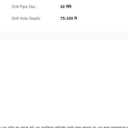
Drill Pipe Dia.:
42 মিমি
Drill Hole Depth:
75-100 মি
বং খনির সব ধরণের গর্ত এবং ভূতাত্ত্বিক কাঠামোর গর্তের জন্য ব্যবহৃত হয় এবং স্থল অনুসন্ধানের 