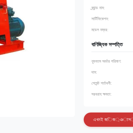
ব্র্যান্ড নাম:
সার্টিফিকেশন:
মডেল নম্বর:
বাণিজ্যিক সম্পত্তি
ন্যূনতম অর্ডার পরিমাণ:
দাম:
পেমেন্ট শর্তাবলী:
সরবরাহ ক্ষমতা:
এ
খ
ন
ই
জ
ি
জ
্
ঞ
া
স