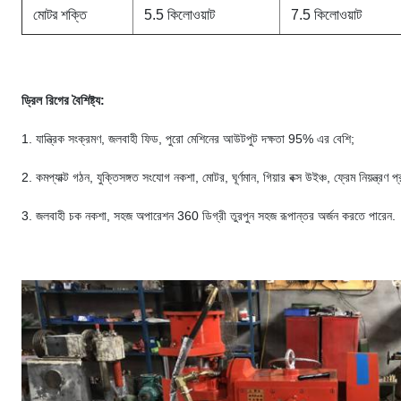
মোটর শক্তি
5.5 কিলোওয়াট
7.5 কিলোওয়াট
ড্রিল রিগের বৈশিষ্ট্য:
1. যান্ত্রিক সংক্রমণ, জলবাহী ফিড, পুরো মেশিনের আউটপুট দক্ষতা 95% এর বেশি;
2. কমপ্যাক্ট গঠন, যুক্তিসঙ্গত সংযোগ নকশা, মোটর, ঘূর্ণমান, গিয়ার বক্স উইঞ্চ, ফ্রেম নিয়ন
3. জলবাহী চক নকশা, সহজ অপারেশন 360 ডিগ্রী তুরপুন সহজ রূপান্তর অর্জন করতে পারেন.