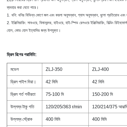
ব্যবহার করা যেতে পারে।
1. খনি: খনির বিভিন্ন কোণে জল এবং কয়লা অনুসন্ধান, গ্যাস অনুসন্ধান, ধুলো প্রতিরোধ এব
2. ইঞ্জিনিয়ারিং: সাবওয়ে, বিমানবন্দর, হাইওয়ে, হাই-স্পিড রেলওয়ে ইঞ্জিনিয়ারিং, বিল্ডিং রিইনফো
হোল, কোর হোল ইত্যাদির জন্য উপযুক্ত।
ড্রিল রিগের পরামিতি:
মডেল
ZLJ-350
ZLJ-400
ড্রিল পাইপ দিয়া।
42 মিমি
42 মিমি
ড্রিল গর্ত গভীরতা
75-100 মি
150-200 মি
উল্লম্ব টাকু গতি
120/205/363 r/min
120/214/375 আর/মি
উল্লম্ব স্ট্রোক
400 মিমি
400 মিমি