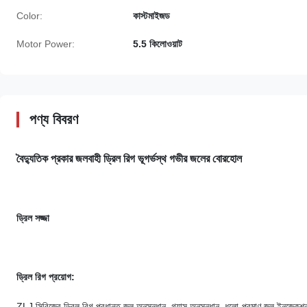
Color:
কাস্টমাইজড
Motor Power:
5.5 কিলোওয়াট
পণ্য বিবরণ
বৈদ্যুতিক প্রকার জলবাহী ড্রিল রিগ ভূগর্ভস্থ গভীর জলের বোরহোল
ড্রিল সজ্জা
ড্রিল রিগ প্রয়োগ:
ZLJ সিরিজের ড্রিল রিগ প্রধানত জল অনুসন্ধান, গ্যাস অনুসন্ধান, ধুলো-প্রমাণ জল ইনজেকশন এ