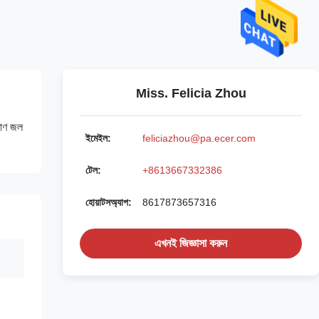
Miss. Felicia Zhou
মাণ জল
ইমেইল:
feliciazhou@pa.ecer.com
টেল:
+8613667332386
হোয়াটসঅ্যাপ:
8617873657316
এখনই জিজ্ঞাসা করুন