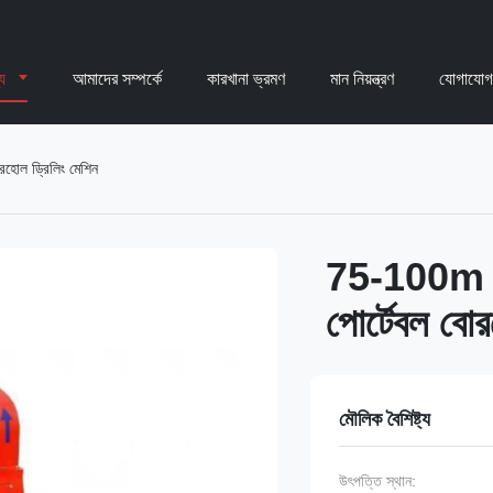
্য
আমাদের সম্পর্কে
কারখানা ভ্রমণ
মান নিয়ন্ত্রণ
যোগাযোগ
হোল ড্রিলিং মেশিন
75-100m গভ
পোর্টেবল বোর
মৌলিক বৈশিষ্ট্য
উৎপত্তি স্থান: