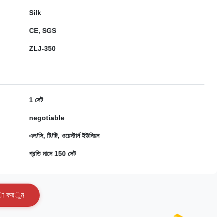
Silk
CE, SGS
ZLJ-350
1 সেট
negotiable
এল/সি, টি/টি, ওয়েস্টার্ন ইউনিয়ন
প্রতি মাসে 150 সেট
া
ক
র
ু
ন