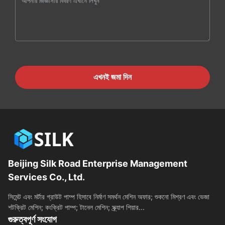
এখনই জমা দিন
Beijing Silk Road Enterprise Management
Services Co., Ltd.
সিমেন্ট এবং মর্টার গ্রাউট পাম্প হিসাবে নির্মাণ সমর্থন মেশিন অফার; শুকনো মিশ্রণ এবং ভেজা
শটক্রিট মেশিন; কংক্রিট পাম্প; টানেল মেশিন; স্ক্র্যাপ শিয়ার...
গুরুত্বপূর্ণ সংযোগ