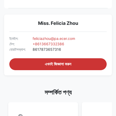
Miss. Felicia Zhou
ইমেইল:
feliciazhou@pa.ecer.com
টেল:
+8613667332386
হোয়াটসঅ্যাপ:
8617873657316
এখনই জিজ্ঞাসা করুন
সম্পর্কিত পণ্য