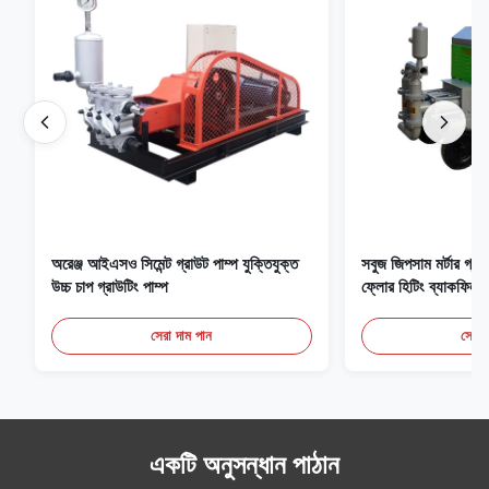
অরেঞ্জ আইএসও সিমেন্ট গ্রাউট পাম্প যুক্তিযুক্ত
সবুজ জিপসাম মর্টার গ্
উচ্চ চাপ গ্রাউটিং পাম্প
ফ্লোর হিটিং ব্যাকফিল
সেরা দাম পান
সেরা 
একটি অনুসন্ধান পাঠান