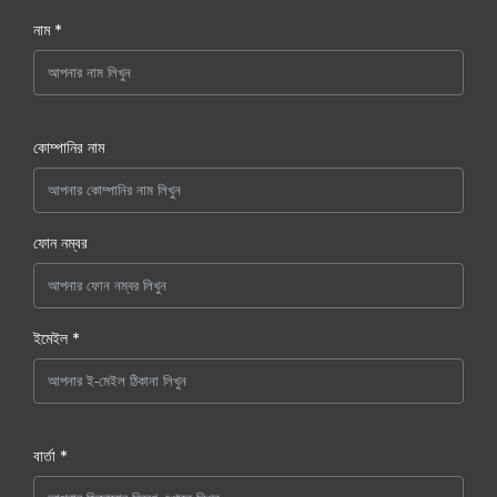
নাম *
কোম্পানির নাম
ফোন নম্বর
ইমেইল *
বার্তা *