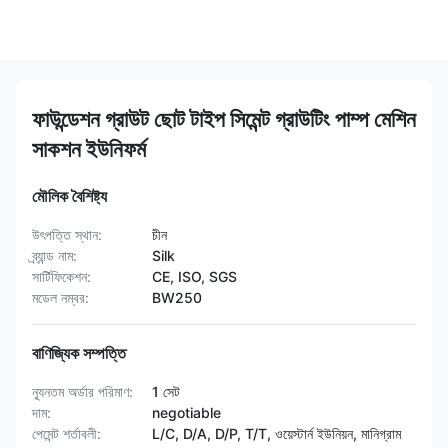
ফাউন্ডেশন গ্রাউট ছোট টাইপ সিমেন্ট গ্রাউটিং পাম্প মেশিন
সাকশন ইউনিফর্ম
মৌলিক বৈশিষ্ট্য
উৎপত্তি স্থান:
চীন
ব্র্যান্ড নাম:
Silk
সার্টিফিকেশন:
CE, ISO, SGS
মডেল নম্বর:
BW250
বাণিজ্যিক সম্পত্তি
ন্যূনতম অর্ডার পরিমাণ:
1 সেট
দাম:
negotiable
পেমেন্ট শর্তাবলী:
L/C, D/A, D/P, T/T, ওয়েস্টার্ন ইউনিয়ন, মানিগ্রাম