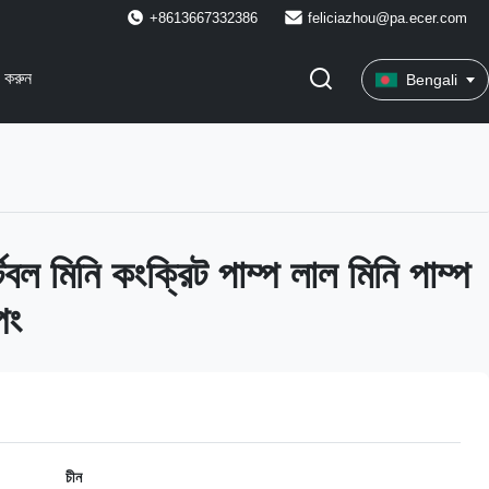
+8613667332386
feliciazhou@pa.ecer.com
 করুন
Bengali
েবল মিনি কংক্রিট পাম্প লাল মিনি পাম্প
িং
চীন