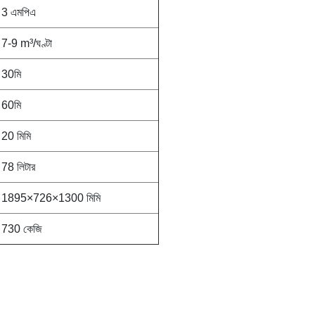
3 এমপিএ
7-9 m³/ঘণ্টা
30মি
60মি
20 মিমি
78 লিটার
1895×726×1300 মিমি
730 কেজি