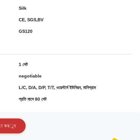
Silk
CE, SGS,BV
GS120
1 সেট
negotiable
L/C, D/A, D/P, T/T, ওয়েস্টার্ন ইউনিয়ন, মানিগ্রাম
প্রতি মাসে 80 সেট
া
ক
র
ু
ন