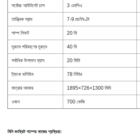
সর্বোচ্চ আউটলেট চাপ
3 এমপিএ
তাত্ত্বিক স্রাব
7-9 m³/ঘণ্টা
পাম্প লিফট
20 মি
দূরতম পরিবহণের দূরত্ব
40 মি
সর্বাধিক উপাদান ব্যাস
20 মিমি
ট্যাংক ভলিউম
78 লিটার
মাত্রার আকার
1895×726×1300 মিমি
ওজন
700 কেজি
মিনি কংক্রিট পাম্পের কাজের প্রক্রিয়া: