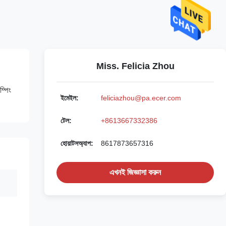
Miss. Felicia Zhou
ম্পিং
ইমেইল:
feliciazhou@pa.ecer.com
টেল:
+8613667332386
হোয়াটসঅ্যাপ:
8617873657316
এখনই জিজ্ঞাসা করুন