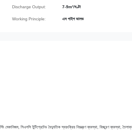
Discharge Output:
7-9m³/ঘণ্টা
Working Principle:
এস পাইপ ভালভ
সিং মেকানিজম, পিএলসি ইন্টিগ্রেটেড বৈদ্যুতিক স্বয়ংক্রিয় নিয়ন্ত্রণ ব্যবস্থা, বিচ্ছুরণ ব্যবস্থা, তৈলা