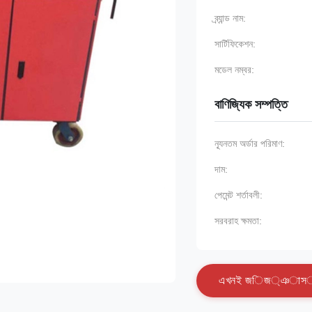
ব্র্যান্ড নাম:
সার্টিফিকেশন:
মডেল নম্বর:
বাণিজ্যিক সম্পত্তি
ন্যূনতম অর্ডার পরিমাণ:
দাম:
পেমেন্ট শর্তাবলী:
সরবরাহ ক্ষমতা:
এ
খ
ন
ই
জ
ি
জ
্
ঞ
া
স