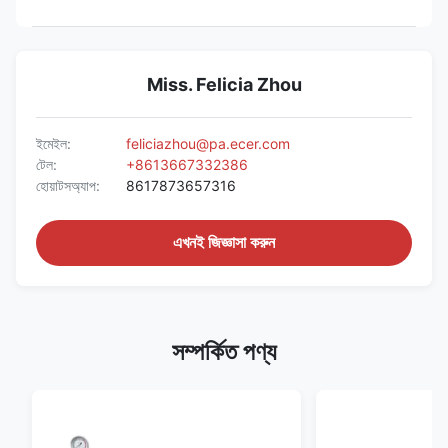
Miss. Felicia Zhou
ইমেইল:
feliciazhou@pa.ecer.com
টেল:
+8613667332386
হোয়াটসঅ্যাপ:
8617873657316
এখনই জিজ্ঞাসা করুন
সম্পর্কিত পণ্য