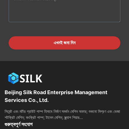
এখনই জমা দিন
Beijing Silk Road Enterprise Management
Services Co., Ltd.
সিমেন্ট এবং মর্টার গ্রাউট পাম্প হিসাবে নির্মাণ সমর্থন মেশিন অফার; শুকনো মিশ্রণ এবং ভেজা
শটক্রিট মেশিন; কংক্রিট পাম্প; টানেল মেশিন; স্ক্র্যাপ শিয়ার...
গুরুত্বপূর্ণ সংযোগ