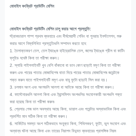
মোবাইল কংক্রিট গ্রাউটিং মেশিন
মোবাইল কংক্রিট গ্রাউটিং মেশিন চালু করার আগে প্রস্তুতি:
স্ট্রাকচারাল পাম্প প্রথম ব্যবহারে এবং দীর্ঘমেয়াদী শেভিং বা পুনরায় ইনস্টলেশন, শুরু
করার আগে নিম্নলিখিত প্রস্তুতিগুলি সম্পাদন করতে হবে:
1. তৈলাক্তকরণ তেল, তেল ট্যাঙ্কে হাইড্রোলিক তেল, জলের ট্যাঙ্কে গ্রীস বা কাটিং
ফ্লুইড যথেষ্ট কিনা তা পরীক্ষা করুন।
2. স্লারি পাইপলাইনটি খুব বেশি বাঁকানো বা ডান কোণ ছাড়াই মসৃণ কিনা তা পরীক্ষা
করুন এবং পায়ের পাতার মোজাবিশেষ বাতা দিয়ে পায়ের পাতার মোজাবিশেষ জয়েন্টকে
শক্ত করুন যাতে পাইপলাইনটি মসৃণ এবং বায়ু ফুটো ছাড়াই সিল করা হয়।
3. চলমান অংশ এবং অংশগুলি আলগা বা আটকে আছে কিনা তা পরীক্ষা করুন।
4. ফাস্টেনারগুলি আলগা কিনা এবং ট্রান্সমিশন অংশগুলির সংযোগকারী অংশগুলি শক্ত
করা হয়েছে কিনা তা পরীক্ষা করুন৷
5. প্রেসার গেজ ভাল অবস্থায় আছে কিনা, ডায়াল এবং পয়েন্টার অস্বাভাবিক কিনা এবং
প্রদর্শিত মান সঠিক কিনা তা পরীক্ষা করুন।
6. সার্কিটের সমস্ত অংশ সঠিকভাবে সংযুক্ত কিনা, শিথিলকরণ, ফুটো, ভুল সংযোগ এবং
অন্যান্য ঘটনা আছে কিনা এবং তারের নিরাপদ বিদ্যুত ব্যবহারের প্রাসঙ্গিক নিয়ম