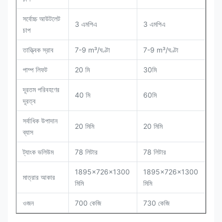
সর্বোচ্চ আউটলেট
3 এমপিএ
3 এমপিএ
চাপ
তাত্ত্বিক স্রাব
7-9 m³/ঘণ্টা
7-9 m³/ঘণ্টা
পাম্প লিফট
20 মি
30মি
দূরতম পরিবহণের
40 মি
60মি
দূরত্ব
সর্বাধিক উপাদান
20 মিমি
20 মিমি
ব্যাস
ট্যাংক ভলিউম
78 লিটার
78 লিটার
1895×726×1300
1895×726×1300
মাত্রার আকার
মিমি
মিমি
ওজন
700 কেজি
730 কেজি