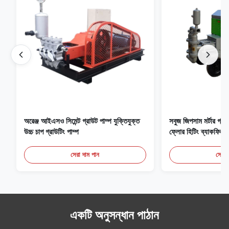
অরেঞ্জ আইএসও সিমেন্ট গ্রাউট পাম্প যুক্তিযুক্ত
সবুজ জিপসাম মর্টার গ্
উচ্চ চাপ গ্রাউটিং পাম্প
ফ্লোর হিটিং ব্যাকফিল
সেরা দাম পান
সেরা 
একটি অনুসন্ধান পাঠান