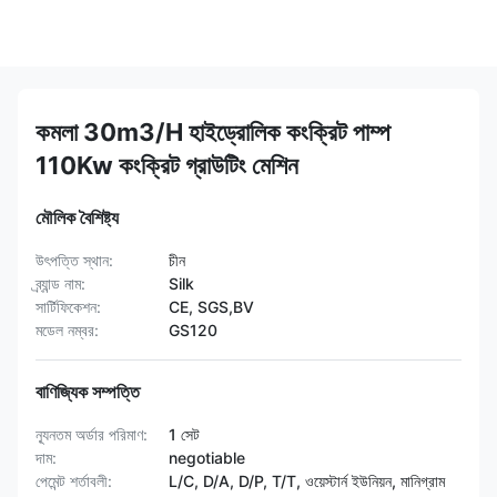
কমলা 30m3/H হাইড্রোলিক কংক্রিট পাম্প
110Kw কংক্রিট গ্রাউটিং মেশিন
মৌলিক বৈশিষ্ট্য
উৎপত্তি স্থান:
চীন
ব্র্যান্ড নাম:
Silk
সার্টিফিকেশন:
CE, SGS,BV
মডেল নম্বর:
GS120
বাণিজ্যিক সম্পত্তি
ন্যূনতম অর্ডার পরিমাণ:
1 সেট
দাম:
negotiable
পেমেন্ট শর্তাবলী:
L/C, D/A, D/P, T/T, ওয়েস্টার্ন ইউনিয়ন, মানিগ্রাম