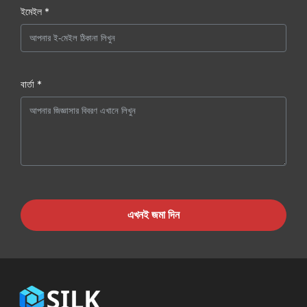
ইমেইল *
বার্তা *
এখনই জমা দিন