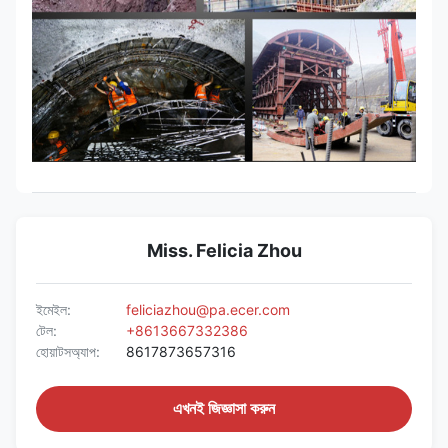
Miss. Felicia Zhou
ইমেইল:
feliciazhou@pa.ecer.com
টেল:
+8613667332386
হোয়াটসঅ্যাপ:
8617873657316
এখনই জিজ্ঞাসা করুন