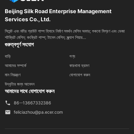
Beijing Silk Road Enterprise Management
Services Co., Ltd.
সিমেন্ট এবং মর্টার গ্রাউট পাম্প হিসাবে নির্মাণ সমর্থন মেশিন অফার; শুকনো মিশ্রণ এবং ভেজা
শটক্রিট মেশিন; কংক্রিট পাম্প; টানেল মেশিন; স্ক্র্যাপ শিয়ার...
গুরুত্বপূর্ণ সংযোগ
বাড়ি
পণ্য
আমাদের সম্পর্কে
কারখানা ভ্রমণ
মান নিয়ন্ত্রণ
যোগাযোগ করুন
উদ্ধৃতির জন্য আবেদন
আমাদের সাথে যোগাযোগ করুন
86--13667332386
feliciazhou@pa.ecer.com