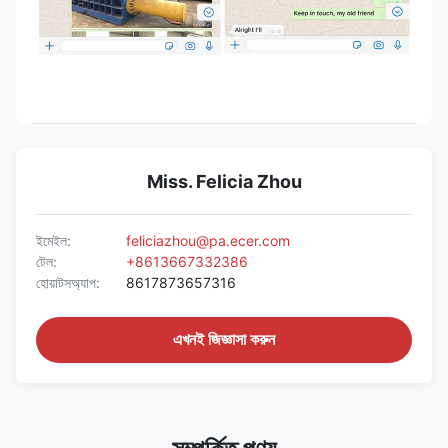
Miss. Felicia Zhou
ইমেইল:
feliciazhou@pa.ecer.com
টেল:
+8613667332386
হোয়াটসঅ্যাপ:
8617873657316
এখনই জিজ্ঞাসা করুন