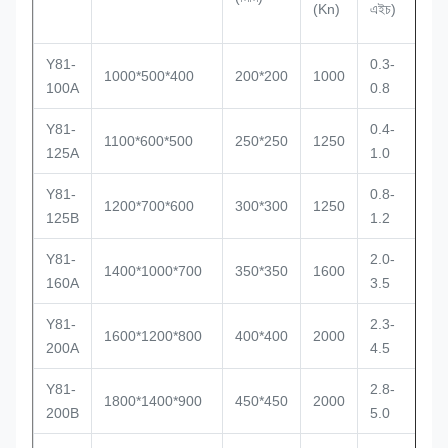
(Kn)
এইচ)
Y81-
0.3-
1000*500*400
200*200
1000
11
100A
0.8
Y81-
0.4-
1100*600*500
250*250
1250
15
125A
1.0
Y81-
0.8-
1200*700*600
300*300
1250
18
125B
1.2
Y81-
2.0-
1400*1000*700
350*350
1600
22
160A
3.5
Y81-
2.3-
1600*1200*800
400*400
2000
15
200A
4.5
Y81-
2.8-
1800*1400*900
450*450
2000
18
200B
5.0