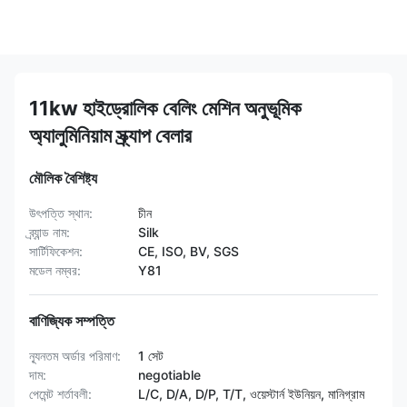
11kw হাইড্রোলিক বেলিং মেশিন অনুভূমিক
অ্যালুমিনিয়াম স্ক্র্যাপ বেলার
মৌলিক বৈশিষ্ট্য
উৎপত্তি স্থান:
চীন
ব্র্যান্ড নাম:
Silk
সার্টিফিকেশন:
CE, ISO, BV, SGS
মডেল নম্বর:
Y81
বাণিজ্যিক সম্পত্তি
ন্যূনতম অর্ডার পরিমাণ:
1 সেট
দাম:
negotiable
পেমেন্ট শর্তাবলী:
L/C, D/A, D/P, T/T, ওয়েস্টার্ন ইউনিয়ন, মানিগ্রাম