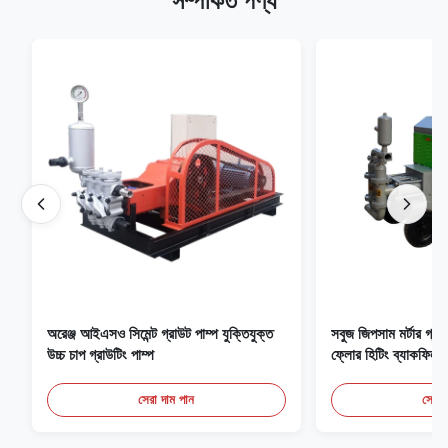
সম্পর্কিত পণ্য
অরেঞ্জ আইএসও সিমেন্ট গ্রাউট পাম্প যুক্তিযুক্ত
সবুজ জিপসাম মর্টার গ্
উচ্চ চাপ গ্রাউটিং পাম্প
ফ্লোর হিটিং ব্যাকফিল
সেরা দাম পান
সেরা 