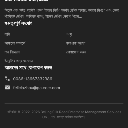
সিমেন্ট এবং মর্টার গ্রাউট পাম্প হিসাবে নির্মাণ সমর্থন মেশিন অফার; শুকনো মিশ্রণ এবং ভেজা
শটক্রিট মেশিন; কংক্রিট পাম্প; টানেল মেশিন; স্ক্র্যাপ শিয়ার...
গুরুত্বপূর্ণ সংযোগ
বাড়ি
পণ্য
আমাদের সম্পর্কে
কারখানা ভ্রমণ
মান নিয়ন্ত্রণ
যোগাযোগ করুন
উদ্ধৃতির জন্য আবেদন
আমাদের সাথে যোগাযোগ করুন
0086-13667332386
feliciazhou@pa.ecer.com
কপিরাইট © 2022-2026 Beijing Silk Road Enterprise Management Services
Co., Ltd.. সমস্ত অধিকার সংরক্ষিত।