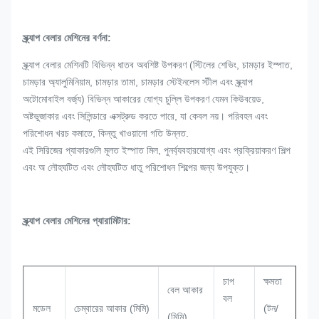
স্ক্র্যাপ বেলার মেশিনের বর্ণনা:
স্ক্র্যাপ বেলার মেশিনটি বিভিন্ন ধাতব অবশিষ্ট উপকরণ (স্টিলের শেভিং, চামড়ার ইস্পাত,
চামড়ার অ্যালুমিনিয়াম, চামড়ার তামা, চামড়ার স্টেইনলেস স্টীল এবং স্ক্র্যাপ
অটোমোবাইল বর্জ্য) বিভিন্ন আকারের যোগ্য চুল্লি উপকরণ যেমন কিউবয়েড,
অষ্টভুজাকার এবং সিলিন্ডারে এক্সট্রুড করতে পারে, যা কেবল নয়। পরিবহন এবং
পরিশোধন খরচ কমাতে, কিন্তু খাওয়ানো গতি উন্নত.
এই সিরিজের প্যাকারগুলি মূলত ইস্পাত মিল, পুনর্ব্যবহারযোগ্য এবং প্রক্রিয়াকরণ শিল্প
এবং অ লৌহঘটিত এবং লৌহঘটিত ধাতু পরিশোধন শিল্পের জন্য উপযুক্ত।
স্ক্র্যাপ বেলার মেশিনের প্যারামিটার:
চাপ
ক্ষমতা
বেল আকার
মো
বল
মডেল
চেম্বারের আকার (মিমি)
(টন/
(মিমি)
(কি