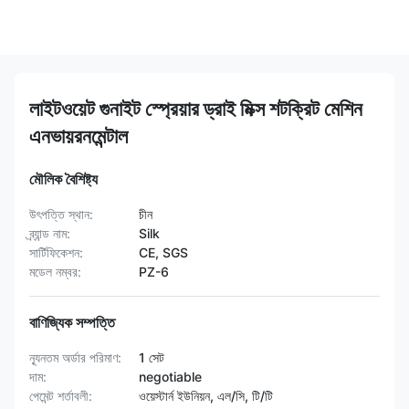
লাইটওয়েট গুনাইট স্প্রেয়ার ড্রাই মিক্স শটক্রিট মেশিন
এনভায়রনমেন্টাল
মৌলিক বৈশিষ্ট্য
উৎপত্তি স্থান:
চীন
ব্র্যান্ড নাম:
Silk
সার্টিফিকেশন:
CE, SGS
মডেল নম্বর:
PZ-6
বাণিজ্যিক সম্পত্তি
ন্যূনতম অর্ডার পরিমাণ:
1 সেট
দাম:
negotiable
পেমেন্ট শর্তাবলী:
ওয়েস্টার্ন ইউনিয়ন, এল/সি, টি/টি