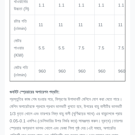
খাওয়ানোর
1.1
1.1
1.1
1.1
1.1
উচ্চতা (মি)
রটার গতি
11
11
11
11
11
(r/min)
মোটর
পাওয়ার
5.5
5.5
7.5
7.5
7.5
(KW)
মোটর গতি
960
960
960
960
960
(r/min)
গুনাইট স্প্রেয়ারের অপারেশন পদ্ধতি:
প্রস্তুতির কাজ শেষ হওয়ার পরে, মিশ্রণের উপাদানটি মেশিনে যোগ করা যেতে পারে।
মেশিন অপারেটরকে প্রথমে প্রধান ভালভটি খুলতে হবে, উপরের বায়ু নালীটির ভালভটি
1/3 বৃত্ত খোলে এবং তারপরে নিম্ন বায়ু নালী (ঘূর্ণিঝড়ের সাথে) এর বায়ুচাপকে প্রায়
0.05-0.1 এমপিএ (ডেলিভারির উপর নির্ভর করে) সামঞ্জস্য করুন। দূরত্ব)।তারপর
স্প্রেয়ার অগ্রভাগ ভালভ খোলে এবং ভেজা শিলা পৃষ্ঠ দেয়।এই সময়ে, অপারেটর