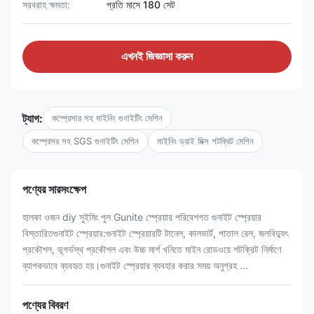
সরবরাহ ক্ষমতা:
প্রতি মাসে 180 সেট
এখনই জিজ্ঞাসা করুন
ট্যাগ:
কম্প্রেসার সহ মাইনিং গুনাইটিং মেশিন
কম্প্রেসর সহ SGS গুনাইটিং মেশিন
মাইনিং ড্রাই মিক্স শটক্রিট মেশিন
পণ্যের সারসংক্ষেপ
হালকা ওজন diy সুইমিং পুল Gunite স্প্রেয়ার পরিবেশগত গুনাইট স্প্রেয়ার
বিস্তারিতগুনাইট স্প্রেয়ার:গুনাইট স্প্রেয়ারটি টানেল, কালভার্ট, পাতাল রেল, জলবিদ্যুৎ
প্রকৌশল, ভূগর্ভস্থ প্রকৌশল এবং উচ্চ মার্শ খনিতে মাইন রোডওয়ে শটক্রিট নির্মাণে
ব্যাপকভাবে ব্যবহৃত হয়।গুনাইট স্প্রেয়ার ব্যবহার করার সময় অনুগ্রহ ...
পণ্যের বিবরণ