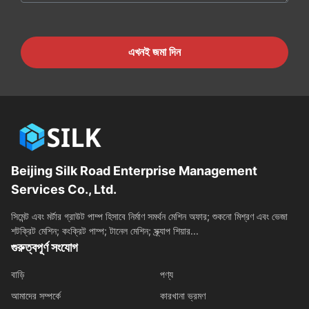
এখনই জমা দিন
Beijing Silk Road Enterprise Management
Services Co., Ltd.
সিমেন্ট এবং মর্টার গ্রাউট পাম্প হিসাবে নির্মাণ সমর্থন মেশিন অফার; শুকনো মিশ্রণ এবং ভেজা
শটক্রিট মেশিন; কংক্রিট পাম্প; টানেল মেশিন; স্ক্র্যাপ শিয়ার...
গুরুত্বপূর্ণ সংযোগ
বাড়ি
পণ্য
আমাদের সম্পর্কে
কারখানা ভ্রমণ