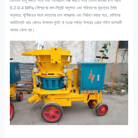
মেশিনটি চালু করতে পারে এবং শটক্রিটিং শুরু করতে পারে।এখন কাজের চাপ প্রায়
0.2-0.4 MPa।মিশ্রণের জল-সিমেন্ট অনুপাত এবং পরিবহণের দূরত্বের দৈর্ঘ্য
অনুসারে, ঘূর্ণিঝড়ের সাথে বাতাসের চাপ সামঞ্জস্য এবং নির্ধারণ করার পরে, মেশিনের
আউটলেটে আর কোনও উপাদান ফুটো না হওয়া পর্যন্ত উপরের এয়ার পাইপ ভালভটি
আবার খোলা হয়।