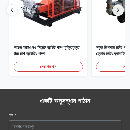
অরেঞ্জ আইএসও সিমেন্ট গ্রাউট পাম্প যুক্তিযুক্ত
সবুজ জিপসাম মর্টার গ্
উচ্চ চাপ গ্রাউটিং পাম্প
ফ্লোর হিটিং ব্যাকফিল
সেরা দাম পান
সেরা 
একটি অনুসন্ধান পাঠান
নাম *