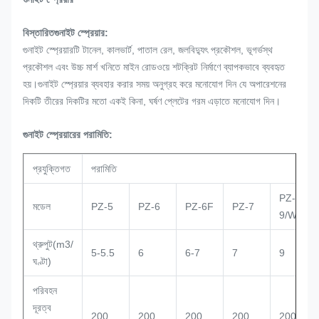
বিস্তারিত
গুনাইট স্প্রেয়ার
:
গুনাইট স্প্রেয়ারটি টানেল, কালভার্ট, পাতাল রেল, জলবিদ্যুৎ প্রকৌশল, ভূগর্ভস্থ
প্রকৌশল এবং উচ্চ মার্শ খনিতে মাইন রোডওয়ে শটক্রিট নির্মাণে ব্যাপকভাবে ব্যবহৃত
হয়।গুনাইট স্প্রেয়ার ব্যবহার করার সময় অনুগ্রহ করে মনোযোগ দিন যে অপারেশনের
দিকটি তীরের দিকটির মতো একই কিনা, ঘর্ষণ প্লেটের গরম এড়াতে মনোযোগ দিন।
গুনাইট স্প্রেয়ারের পরামিতি:
প্রযুক্তিগত
পরামিতি
PZ-
মডেল
PZ-5
PZ-6
PZ-6F
PZ-7
9/WSP
থ্রুপুট(m3/
5-5.5
6
6-7
7
9
ঘণ্টা)
পরিবহন
দূরত্ব
200
200
200
200
200