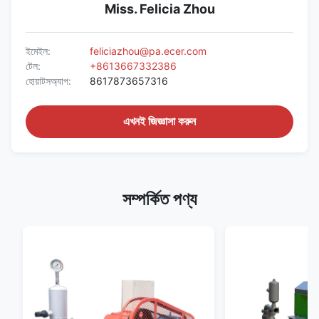
Miss. Felicia Zhou
ইমেইল:
feliciazhou@pa.ecer.com
টেল:
+8613667332386
হোয়াটসঅ্যাপ:
8617873657316
এখনই জিজ্ঞাসা করুন
সম্পর্কিত পণ্য